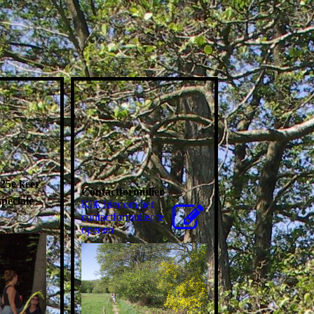
25e keer
Contactformulier
peciale
Klik hier om het
contactformulier te
openen