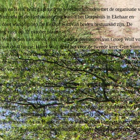
ngh en Henk Wolf gaan zich nu weer bezighouden met de organisatie 
Stertocht en de Herfstwandeling vanuit het Dorpshuis in Ekehaar en
d door wandelgroep De Eekhof waarvan beiden bestuurslid zijn. De
ng vindt op 12 oktober plaats.
 Wolf liepen niet alleen. Ook de andere deelnemers van Groep Wolf vo
e van de 4Daagse. Harry Wolf deed het voor de tweede keer, Gert Stam
 Lia Abbes voor de twaalfde keer, Annie Stam voor de elfde keer en D
 de veertiende keer. Groep Wolf bestond dit jaar uit zeven lopers en tw
n de voorbereiding vielen twee deelnemers af als gevolg van opgelopen 
emak.
 bracht, zoals elk jaar, een unieke mix van sportieve uitdaging, interna
 feest. Maar liefst 82 nationaliteiten waren dit jaar vertegenwoordigd. 
s 11 jaar, de oudste 94. Langs het parcours zorgden honderdduizenden
 voor een onafgebroken stroom van aanmoedigen en enthousiasme. Dit 
r 45.539 deelnemers aan de start waarvan er 711 uit Drenthe kwamen. 
t de gemeente Aa en Hunze er aan de start stonden kon niet in de cijfe
. 42.777 deelnemers kwamen uiteindelijk over de eindstreep, een reco