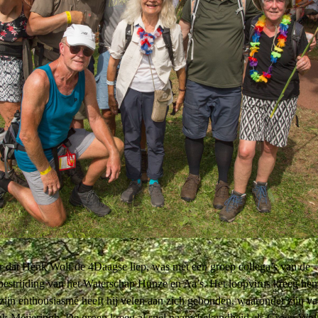
r dat Henk Wolf de 4Daagse liep, was met een groep collega’s van de
estrijding van het Waterschap Hunze en Aa’s. Het loopvirus kreeg hem
zijn enthousiasme heeft hij velen aan zich gebonden, waaronder zijn va
k Meijeringh. De groep kreeg al snel naamsbekendheid als Groep Wolf