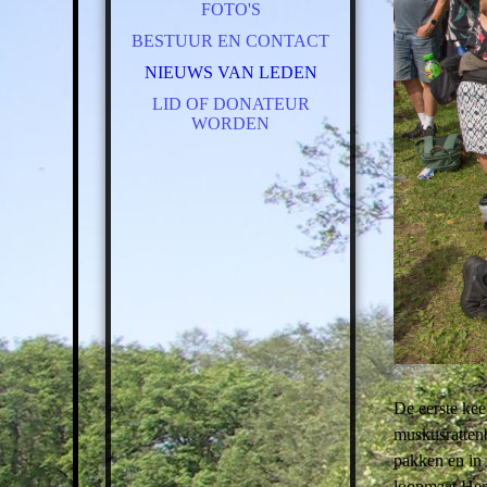
FOTO'S
BESTUUR EN CONTACT
NIEUWS VAN LEDEN
LID OF DONATEUR
WORDEN
De eerste kee
muskusrattenb
pakken en in 
loopmaat Hen