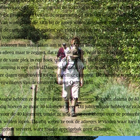
rbleven ze op een camping van de scouting in Nijmegen met daarbij vo
l die jaren namen beiden de organisatie op zich van Groep Wolf, zoals
e van wandelaars die zich bij de groep willen aansluiten, zorgen voor de
j de camping en het regelen van elektriciteit bij een naburig kinderdag
 voorafgaand aan de 4Daagse zijn ze als eersten van de groep op de c
iedereen hun staanplaats aan te wijzen. Bij binnenkomst op de campin
 alleen maar te zeggen, dat ze bij de Groep Wolf horen en worden dan 
 de vaste plek in een hoek van de camping. De Rolder vlag ontbreekt 
 camping is een echte 4Daagse-camping. Het sportpark De Dennen wor
ze dagen omgetoverd tot een gezellige camping. De camping wordt vol
rijwilligers van de omnivereniging Quick 1888.
aagse hebben ze de eerste jaren de 50 kilometer gelopen, daarna de 40
ig hoeven ze maar 30 kilometer meer. Dit jubileumjaar hebben ze zich
voor de 40 kilometer, omdat ze nog graag een keertje over de pontonbr
k wilden lopen. Daarbij weten ze ook de adresjes te vinden waar men h
pelgebak serveert, want zonder appelgebak geen 4Daagse.