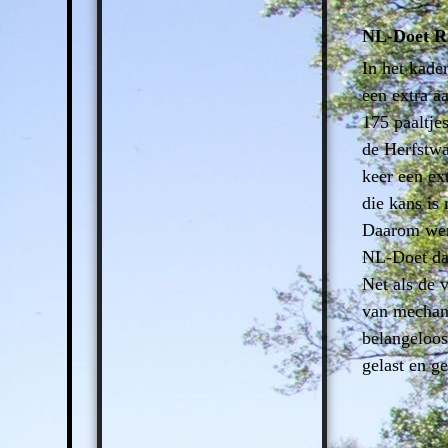
NL-Doet Ro
In het kade
een extra aa
175 paaltje
de Herfstwa
keer een ext
die kans is
Daarom werd
NL-Doet dag
Net als de 
van mechani
belangeloos
gelast en g