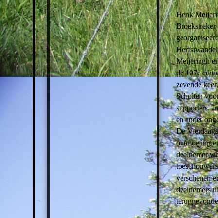
Henk Meijeri
Broekstreker 
georganiseer
Herfstwandeli
Meijeringh en
de 107e editi
zevende keer,
Scholten voor
supporters. I
en ander ong
De Vierdaagse
ontmoeting en
deelnemer wa
toeschouwers
verschenen e
deelnemers ui
teruggevonden