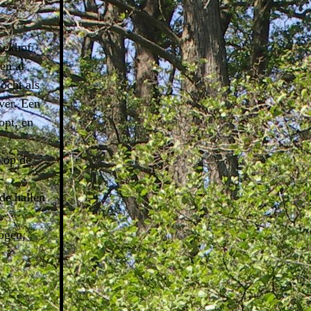
Eekhof
en al
ocht als
ver. Een
opt, en
 op de
de hallen
ogen,