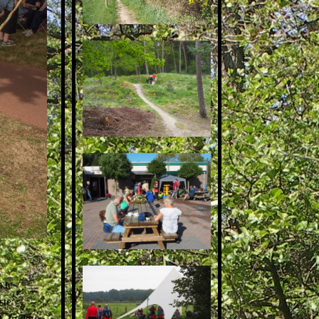
 te
ste
. In de