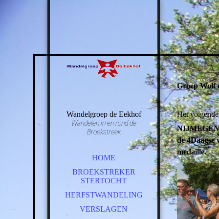
Groep Wolf 
Wandelgroep de Eekhof
Het volgende 
Wandelen in en rond de
NIJMEGEN - 
Broekstreek
de 4Daagse v
medaille.
HOME
BROEKSTREKER
STERTOCHT
HERFSTWANDELING
VERSLAGEN