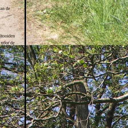
van de
ltooiden
 voor de
iny
ee
blessures
tionale
De jongste
jaar
Hoeveel
rs worden
rd.