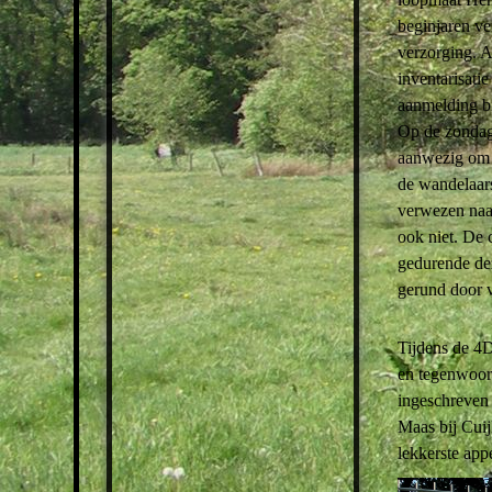
beginjaren ve
verzorging. A
inventarisati
aanmelding bi
Op de zondag
aanwezig om 
de wandelaars
verwezen naar
ook niet. De
gedurende de
gerund door v
Tijdens de 4D
en tegenwoord
ingeschreven 
Maas bij Cuij
lekkerste ap