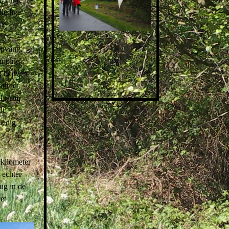
lledige
 de
opvang.
amping
g hoeven
direct
daarbij
dt
ledig
 kilometer
 echter
ug in de
et