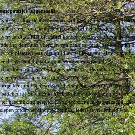
utepaaltjes bijgemaakt
r van NL-Doet hebben vier vrijwilligers van wandelgroep de 
ntal ijzeren routepaaltjes bijgemaakt. In een eerdere actie war
s vervaardigd. Met dit aantal konden we zowel tijdens de Stert
ndeling de routes voorzien van paaltjes, maar het hield niet o
ra pijl plaatsen was niet altijd mogelijk en wat als er onverho
 reëel, een aantal paaltjes zou worden ontvreemd.
 besloten met een bijdrage van het Oranjefonds op 15 maart
 een extra 50 paaltjes in elkaar te zetten.
vorige keer mochten we weer belangeloos gebruik maken van 
satiebedrijf Suichies in Ekehaar. Ook alle apparatuur werd
 ter beschikking gesteld. En zo werd er een dag gezaagd, geb
eslepen totdat het eindproduct naar ieders tevredenheid was.