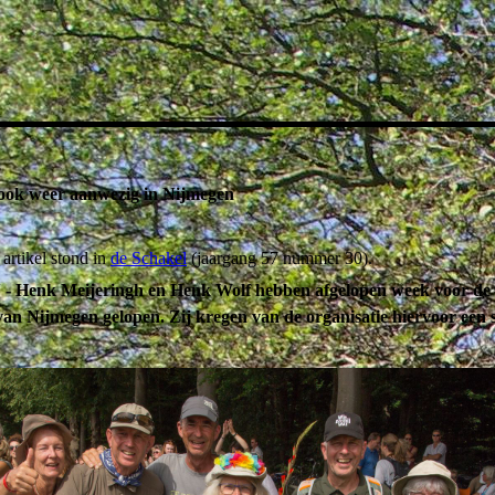
ook weer aanwezig in Nijmegen
artikel stond in
de Schakel
(jaargang 57 nummer 30).
Henk Meijeringh en Henk Wolf hebben afgelopen week voor de 
an Nijmegen gelopen. Zij kregen van de organisatie hiervoor een s